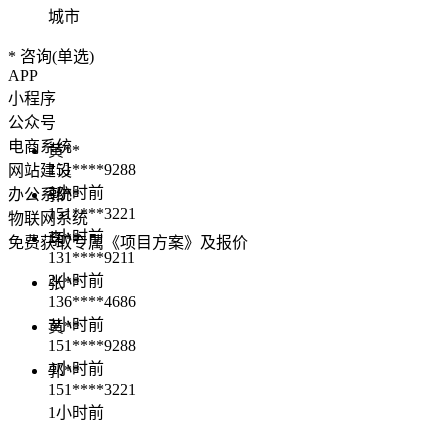
城市
*
咨询(单选)
APP
小程序
公众号
电商系统
黄**
151****9288
网站建设
4小时前
办公系统
郭**
151****3221
物联网系统
1小时前
李**
免费获取专属《项目方案》及报价
131****9211
2小时前
张**
136****4686
3小时前
黄**
151****9288
4小时前
郭**
151****3221
1小时前