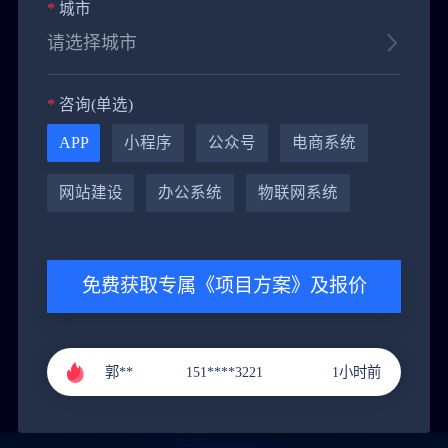
*
城市
*
咨询(单选)
APP
小程序
公众号
电商系统
网站建设
办公系统
物联网系统
免费获取专属《项目方案》及报价
黄**
151****9288
4小时前
郭**
151****3221
1小时前
李**
131****9211
2小时前
张**
136****4686
3小时前