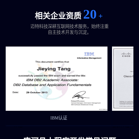
20
相关企业资质
+
迈特科技深耕互联网技术服务，始终注重
自主技术开发与沉淀。
思科认证
思科认证
付费阅读系统